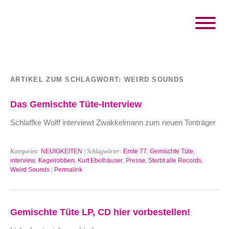
ARTIKEL ZUM SCHLAGWORT:
WEIRD SOUNDS
Das Gemischte Tüte-Interview
Schlaffke Wolff interviewt Zwakkelmann zum neuen Tonträger
Kategorien:
NEUIGKEITEN
| Schlagwörter:
Ernte 77
,
Gemischte Tüte
,
interview
,
Kegelrobben
,
Kurt Ebelhäuser
,
Presse
,
Sterbt alle Records
,
Weird Sounds
|
Permalink
Gemischte Tüte LP, CD hier vorbestellen!