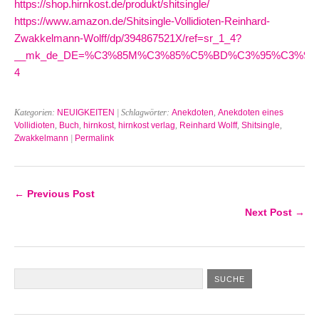
https://shop.hirnkost.de/produkt/shitsingle/
https://www.amazon.de/Shitsingle-Vollidioten-Reinhard-
Zwakkelmann-Wolff/dp/394867521X/ref=sr_1_4?
__mk_de_DE=%C3%85M%C3%85%C5%BD%C3%95%C3%91&crid=3
4
Kategorien:
NEUIGKEITEN
| Schlagwörter:
Anekdoten
,
Anekdoten eines
Vollidioten
,
Buch
,
hirnkost
,
hirnkost verlag
,
Reinhard Wolff
,
Shitsingle
,
Zwakkelmann
|
Permalink
← Previous Post
Next Post →