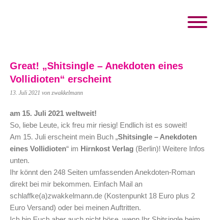
Great! „Shitsingle – Anekdoten eines
Vollidioten“ erscheint
13. Juli 2021
von zwakkelmann
am 15. Juli 2021 weltweit!
So, liebe Leute, ick freu mir riesig! Endlich ist es soweit!
Am 15. Juli erscheint mein Buch „
Shitsingle – Anekdoten
eines Vollidioten
“ im
Hirnkost Verlag
(Berlin)! Weitere Infos
unten.
Ihr könnt den 248 Seiten umfassenden Anekdoten-Roman
direkt bei mir bekommen. Einfach Mail an
schlaffke(a)zwakkelmann.de (Kostenpunkt 18 Euro plus 2
Euro Versand) oder bei meinen Auftritten.
Ich bin Euch aber auch nicht böse, wenn Ihr Shitsingle beim